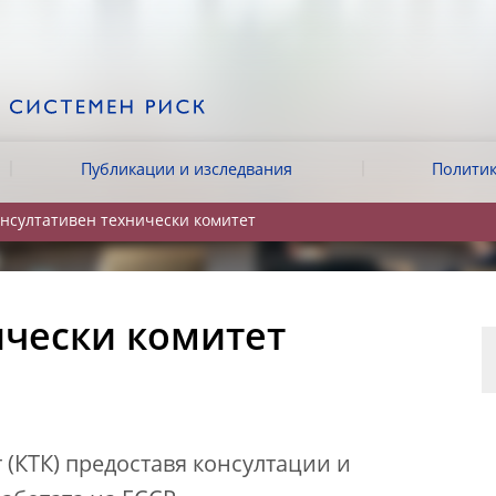
Публикации и изследвания
Политик
нсултативен технически комитет
ически комитет
 (КТК) предоставя консултации и