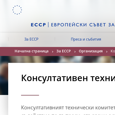
Skip to:
navigation
content
footer
Skip to
Skip to
Skip to
За ЕССР
Преса и събития
Начална страница
За ЕССР
Организация
Ко
Консултативен техн
Консултативният технически комитет