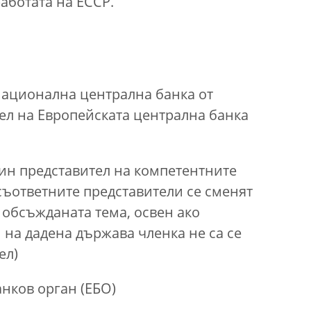
аботата на ЕССР.
 национална централна банка от
ел на Европейската централна банка
дин представител на компетентните
ъответните представители се сменят
обсъжданата тема, освен ако
на дадена държава членка не са се
ел)
нков орган (ЕБО)