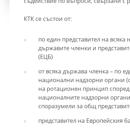
съдействие по въпроси, свързани с р
КТК се състои от:
по един представител на всяка
държавите членки и представит
(ЕЦБ)
от всяка държава членка – по е
национални надзорни органи (с
на ротационен принцип според 
националните надзорни органи 
споразумели за общ представит
представител на Европейския ба