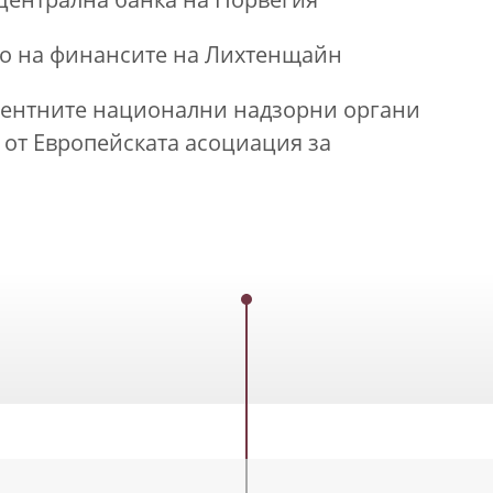
централна банка на Норвегия
то на финансите на Лихтенщайн
етентните национални надзорни органи
 от Европейската асоциация за