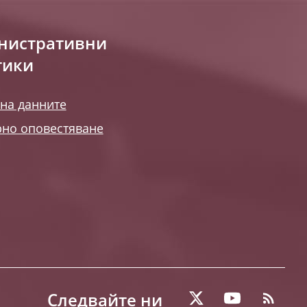
нистративни
тики
на данните
но оповестяване
Следвайте ни