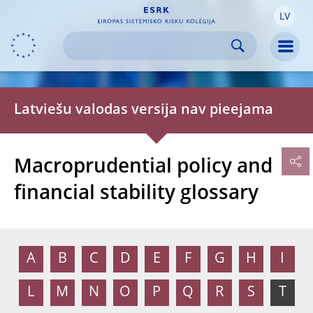
LV
Skip to:
navigation
content
footer
Skip to
Skip to
Skip to
Men
Latviešu valodas versija nav pieejama
Macroprudential policy and
financial stability glossary
A
B
C
D
E
F
G
H
I
L
M
N
O
P
Q
R
S
T