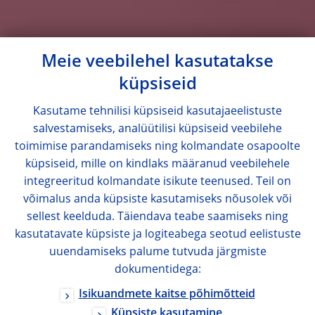
Meie veebilehel kasutatakse
küpsiseid
Kasutame tehnilisi küpsiseid kasutajaeelistuste
salvestamiseks, analüütilisi küpsiseid veebilehe
toimimise parandamiseks ning kolmandate osapoolte
küpsiseid, mille on kindlaks määranud veebilehele
integreeritud kolmandate isikute teenused. Teil on
võimalus anda küpsiste kasutamiseks nõusolek või
sellest keelduda. Täiendava teabe saamiseks ning
kasutatavate küpsiste ja logiteabega seotud eelistuste
uuendamiseks palume tutvuda järgmiste
dokumentidega:
Isikuandmete kaitse põhimõtteid
Küpsiste kasutamine