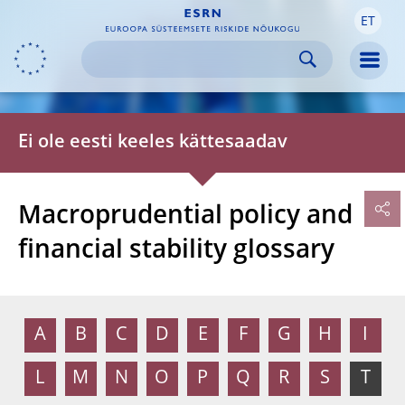
ET
Skip to:
navigation
content
footer
Skip to
Skip to
Skip to
Men
Ei ole eesti keeles kättesaadav
Macroprudential policy and
financial stability glossary
A
B
C
D
E
F
G
H
I
L
M
N
O
P
Q
R
S
T