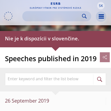
SK
Skip to:
navigation
content
footer
Skip to
Skip to
Skip to
Men
Nie je k dispozícii v slovenčine.
Speeches published in 2019
26 September 2019