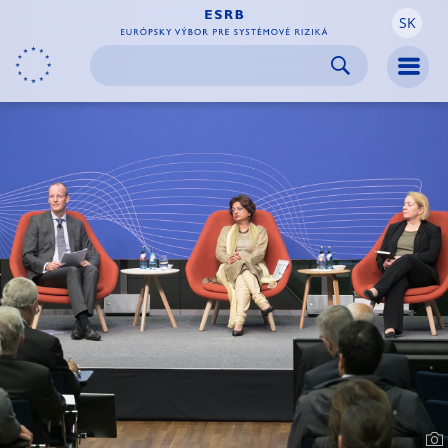
SK
Skip to:
navigation
content
footer
Skip to
Skip to
Skip to
Men