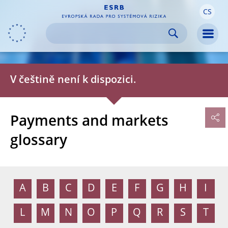
CS
Skip to:
navigation
content
footer
Skip to
Skip to
Skip to
Men
V češtině není k dispozici.
Payments and markets
glossary
A
B
C
D
E
F
G
H
I
L
M
N
O
P
Q
R
S
T