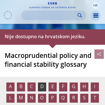
HR
Skip to:
navigation
content
footer
Skip to
Skip to
Skip to
Men
Nije dostupno na hrvatskom jeziku.
Macroprudential policy and
financial stability glossary
A
B
C
D
E
F
G
H
I
L
M
N
O
P
Q
R
S
T