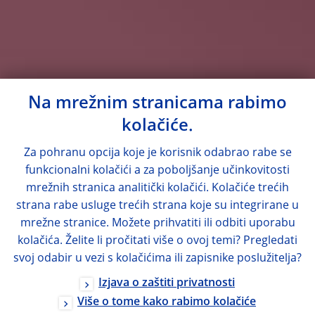
Na mrežnim stranicama rabimo
kolačiće.
Za pohranu opcija koje je korisnik odabrao rabe se
funkcionalni kolačići a za poboljšanje učinkovitosti
mrežnih stranica analitički kolačići. Kolačiće trećih
strana rabe usluge trećih strana koje su integrirane u
mrežne stranice. Možete prihvatiti ili odbiti uporabu
kolačića. Želite li pročitati više o ovoj temi? Pregledati
svoj odabir u vezi s kolačićima ili zapisnike poslužitelja?
Izjava o zaštiti privatnosti
Više o tome kako rabimo kolačiće