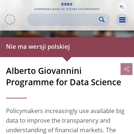
PL
Skip to:
navigation
content
footer
Skip to
Skip to
Skip to
Men
Nie ma wersji polskiej
Alberto Giovannini
Programme for Data Science
Policymakers increasingly use available big
data to improve the transparency and
understanding of financial markets. The