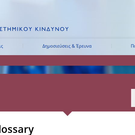
ις
Δημοσιεύσεις & Έρευνα
Π
lossary