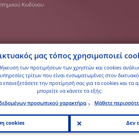
στημικού Κινδύνου
ικτυακός μας τόπος χρησιμοποιεί coo
οθήκευση των προτιμήσεων των χρηστών και cookies ανάλυσ
υπηρεσίες τρίτων που είναι ενσωματωμένες στον δικτυακό 
α επανεξετάσετε την προτίμησή σας για τα cookies και τα
μπορείτε να κάνετε τα εξής:
 δεδομένων προσωπικού χαρακτήρα
Μάθετε περισσότε
η cookies
Δεν 