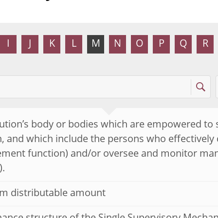
I
J
K
L
M
N
O
P
Q
R
tution’s body or bodies which are empowered to se
n, and which include the persons who effectively d
ment function) and/or oversee and monitor man
).
 distributable amount