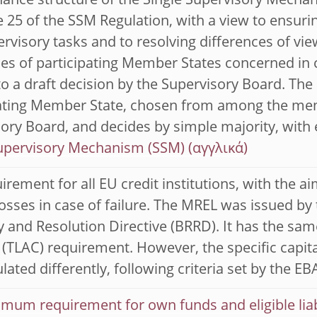
ance structure of the Single Supervisory Mechan
le 25 of the SSM Regulation, with a view to ensu
rvisory tasks and to resolving differences of v
ies of participating Member States concerned in
to a draft decision by the Supervisory Board. T
pating Member State, chosen from among the mem
ory Board, and decides by simple majority, with
Supervisory Mechanism (SSM)
irement for all EU credit institutions, with the ai
osses in case of failure. The MREL was issued b
 and Resolution Directive (BRRD). It has the same
 (TLAC) requirement. However, the specific capi
lated differently, following criteria set by the EB
mum requirement for own funds and eligible liab