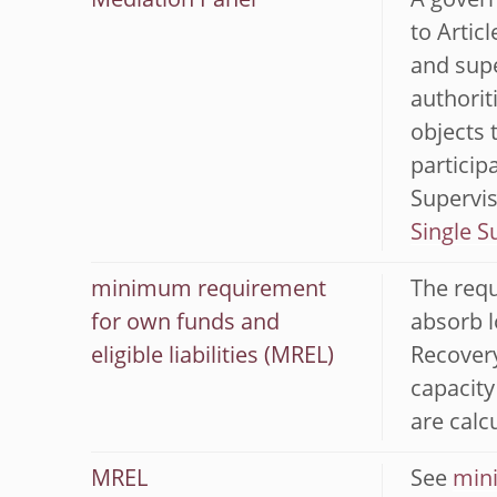
Mediation Panel
A govern
to Artic
and supe
authorit
objects 
partici
Supervis
Single 
minimum requirement
The requ
for own funds and
absorb l
eligible liabilities (MREL)
Recovery
capacity
are calcu
MREL
See
mini