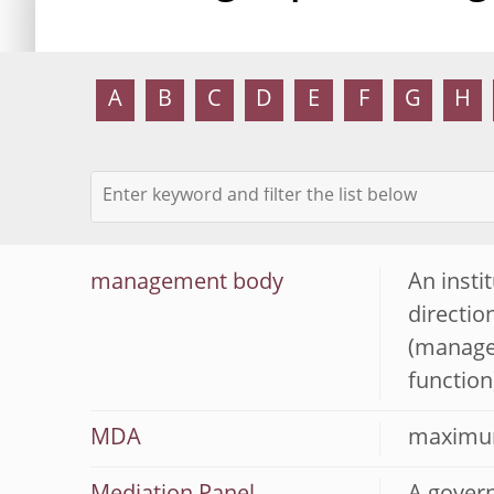
A
B
C
D
E
F
G
H
management body
An insti
directio
(manage
function
MDA
maximum