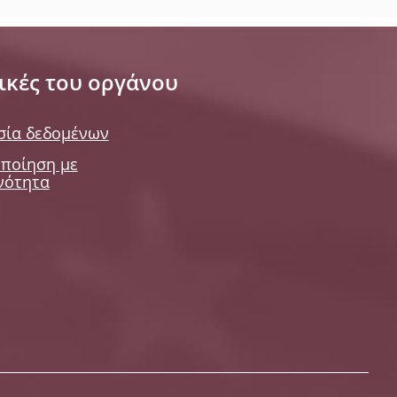
ικές του οργάνου
σία δεδομένων
ποίηση με
νότητα