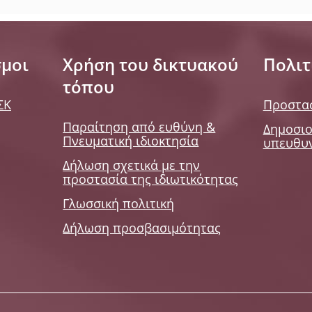
σμοι
Χρήση του δικτυακού
Πολιτ
τόπου
ΣΚ
Προστα
Παραίτηση από ευθύνη &
Δημοσιο
Πνευματική ιδιοκτησία
υπευθυ
Δήλωση σχετικά με την
προστασία της ιδιωτικότητας
Γλωσσική πολιτική
Δήλωση προσβασιμότητας