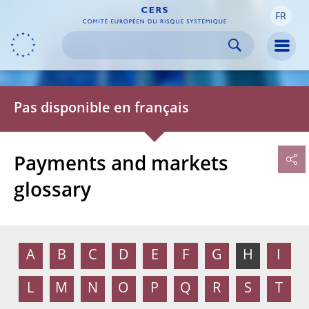
FR
Skip to:
navigation
content
footer
Skip to
Skip to
Skip to
Men
Pas disponible en français
Payments and markets
glossary
A
B
C
D
E
F
G
H
I
L
M
N
O
P
Q
R
S
T