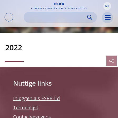
NL
Skip to:
navigation
content
footer
Skip to
Skip to
Skip to
Men
2022
Nuttige links
Inloggen als ESRB-lid
Termenlijst
Contactgegevens