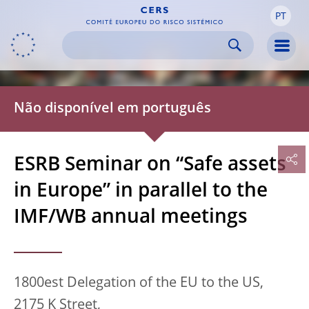
PT
Skip to:
navigation
content
footer
Skip to
Skip to
Skip to
Men
Não disponível em português
ESRB Seminar on “Safe assets
in Europe” in parallel to the
IMF/WB annual meetings
1800est Delegation of the EU to the US,
2175 K Street,