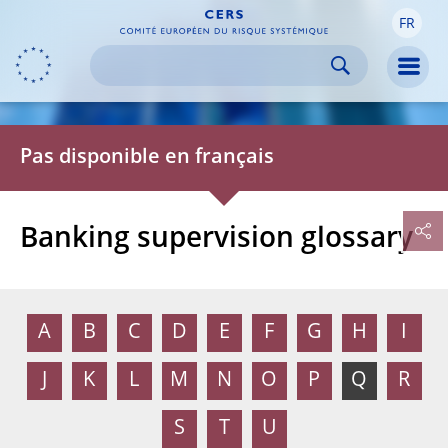
FR
Skip to:
navigation
content
footer
Skip to
Skip to
Skip to
Men
Pas disponible en français
Banking supervision glossary
A
B
C
D
E
F
G
H
I
J
K
L
M
N
O
P
Q
R
S
T
U