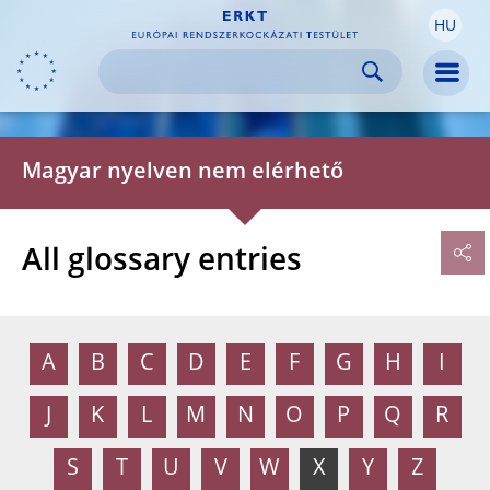
HU
Skip to:
navigation
content
footer
Skip to
Skip to
Skip to
Men
Magyar nyelven nem elérhető
All glossary entries
A
B
C
D
E
F
G
H
I
J
K
L
M
N
O
P
Q
R
S
T
U
V
W
X
Y
Z