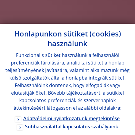
Honlapunkon sütiket (cookies)
használunk
Funkcionális sütiket használunk a felhasználói
preferenciák tárolására, analitikai sütiket a honlap
teljesítményének javítására, valamint alkalmazunk még
külső szolgáltatók által a honlapba integrált sütiket.
Felhasználóink döntenek, hogy elfogadják vagy
elutasítják őket. Bővebb tájékoztatásért, a sütikkel
kapcsolatos preferenciák és szervernaplók
áttekintéséért látogasson el az alábbi oldalakra:
Adatvédelmi nyilatkozatunk megtekintése
Sütihasználattal kapcsolatos szabályaink