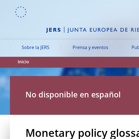
Skip to:
navigation
content
footer
Skip to
Skip to
Skip to
Sobre la JERS
Prensa y eventos
Pub
Inicio
No disponible en español
Monetary policy gloss