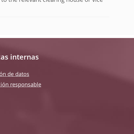
to the relevant clearing house or vice
cas internas
ión de datos
ción responsable