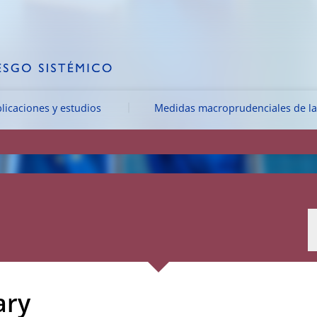
licaciones y estudios
Medidas macroprudenciales de la
ary