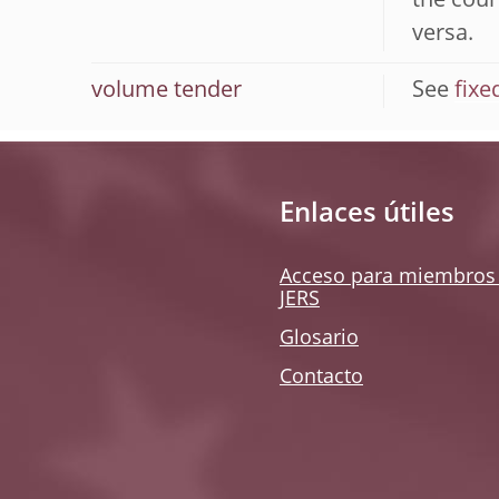
the coun
versa.
volume tender
See
fixe
Enlaces útiles
Acceso para miembros 
JERS
Glosario
Contacto