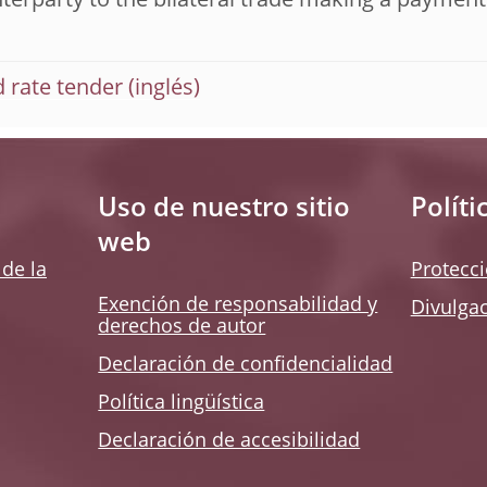
terparty to the bilateral trade making a payment 
d rate tender
Uso de nuestro sitio
Políti
web
de la
Protecc
Exención de responsabilidad y
Divulga
derechos de autor
Declaración de confidencialidad
Política lingüística
Declaración de accesibilidad