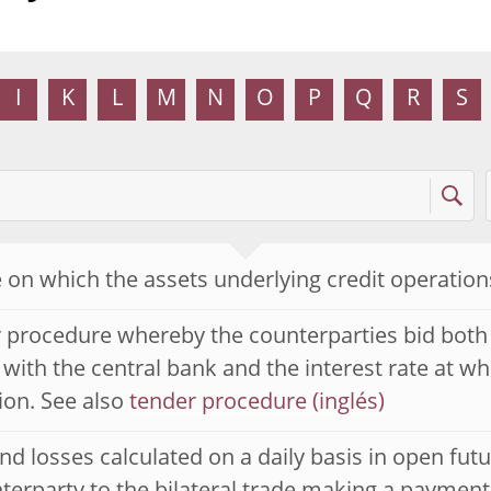
I
K
L
M
N
O
P
Q
R
S
 on which the assets underlying credit operation
r procedure whereby the counterparties bid bot
 with the central bank and the interest rate at wh
ion. See also
tender procedure
and losses calculated on a daily basis in open fut