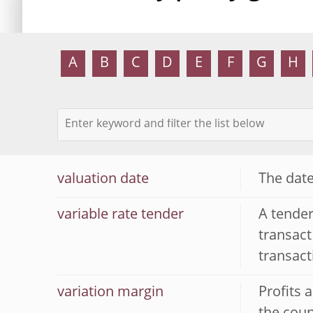
A
B
C
D
E
F
G
H
valuation date
The date
variable rate tender
A tende
transact
transact
variation margin
Profits 