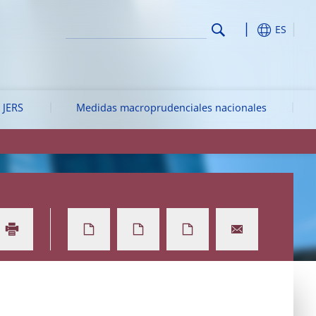
ES
 JERS
Medidas macroprudenciales nacionales