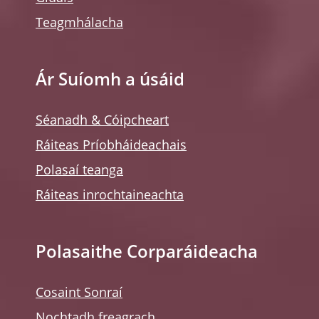
Teagmhálacha
Ár Suíomh a úsáid
Séanadh & Cóipcheart
Ráiteas Príobháideachais
Polasaí teanga
Ráiteas inrochtaineachta
Polasaithe Corparáideacha
Cosaint Sonraí
Nochtadh freagrach