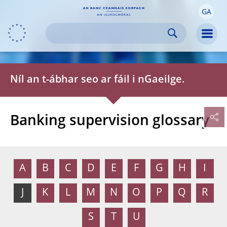
GA
Skip to:
navigation
content
footer
Skip to
Skip to
Skip to
Men
Níl an t-ábhar seo ar fáil i nGaeilge.
Banking supervision glossary
A
B
C
D
E
F
G
H
I
J
K
L
M
N
O
P
Q
R
S
T
U