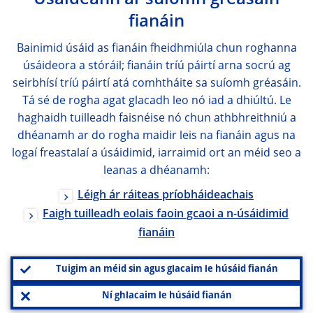
Úsáideann ár suíomh gréasáin
fianáin
Bainimid úsáid as fianáin fheidhmiúla chun roghanna
úsáideora a stóráil; fianáin tríú páirtí arna socrú ag
seirbhísí tríú páirtí atá comhtháite sa suíomh gréasáin.
Tá sé de rogha agat glacadh leo nó iad a dhiúltú. Le
haghaidh tuilleadh faisnéise nó chun athbhreithniú a
dhéanamh ar do rogha maidir leis na fianáin agus na
logaí freastalaí a úsáidimid, iarraimid ort an méid seo a
leanas a dhéanamh:
Léigh ár ráiteas príobháideachais
Faigh tuilleadh eolais faoin gcaoi a n-úsáidimid
fianáin
Tuigim an méid sin agus glacaim le húsáid fianán
Ní ghlacaim le húsáid fianán